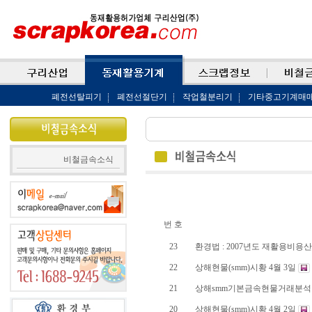
폐전선탈피기
폐전선절단기
작업철분리기
기타중고기계매
비철금속소식
번 호
23
환경법 : 2007년도 재활용비
22
상해현물(smm)시황 4월 3일
21
상해smm기본금속현물거래분석 
20
상해현물(smm)시황 4월 2일