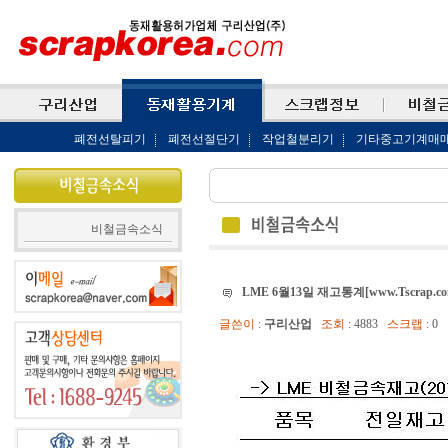
폐전선탈피기
폐전선절단기
작업철분리기
기타중고기계매
비철금속소식
LME 6월13일 재고통계[www.Tscrap.co
글쓴이
:
구리산업
조회
: 4883
스크랩
: 0