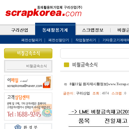
폐전선탈피기
폐전선절단기
작업철분리기
기타중고기계매
비철금속소식
8월11일 원자재시황정보[www.Tscrap.c
글쓴이
:
구리산업
조회
: 4974
스크랩
: 0